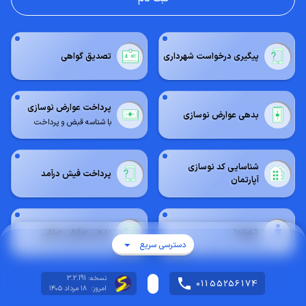
پيگيري درخواست شهرداري
تصدیق گواهی
پرداخت عوارض نوسازی
بدهي عوارض نوسازي
با شناسه قبض و پرداخت
شناسایی کد نوسازی
پرداخت فیش درآمد
آپارتمان
شهرنما
بدهی عوارض صنفی
arrow_drop_down
دسترسی سریع
نسخه: 3.2.191
phone
01155256174
امروز: ۱۸ مرداد ۱۴۰۵